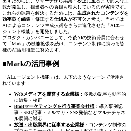
出すためには、リサーチから編集・校正に至るまで膨大な工
数が発生し、担当者への負担も増大しているのが実情です。
これらの課題を解決するためには、
生成されたコンテンツを
効率良く編集・修正する仕組み
が不可欠と考え、当社では
AIによるコンテンツ生成技術をさらに進化させた「AIエー
ジェント機能」を開発しました。
プロダクトカンパニーとして、今後AIの技術発展に合わせ
て「Mark」の機能拡張を続け、コンテンツ制作に携わる皆
様のAI活用推進に努めます。
■Markの活用事例
「AIエージェント機能」は、以下のようなシーンで活用さ
れています：
Webメディアを運営する企業様
：多数の記事を効率的
に編集・校正
BtoBマーケティングを行う事業会社様
：導入事例記
事・SEO記事・メルマガ・SNS発信などマルチチャネ
ル展開に対応
放送・出版業界に従事する企業様
：コンテンツ制作の
プロセスを一元化し、レビュー工数の削減・ノウハウ