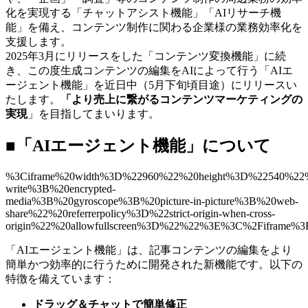
化を実現する「チャットアシスト機能」「AIリサーチ機
能」を備え、コンテンツ制作に関わる企業様の業務効率化を
支援します。
2025年3月にリリースをした「コンテンツ変換機能」に続
き、この度生成コンテンツの編集をAIによって行う「AIエ
ージェント機能」を近日中（5月下旬頃目途）にリリースい
たします。
「より売上に繋がるコンテンツマーケティングの
実現
」を目指してまいります。
■「AIエージェント機能」について
%3Ciframe%20width%3D%22960%22%20height%3D%22540%22%
write%3B%20encrypted-
media%3B%20gyroscope%3B%20picture-in-picture%3B%20web-
share%22%20referrerpolicy%3D%22strict-origin-when-cross-
origin%22%20allowfullscreen%3D%22%22%3E%3C%2Fiframe%3
「AIエージェント機能」は、記事コンテンツの編集をより
簡単かつ効率的に行うために開発された新機能です。以下の
特徴を備えています：
ドラッグ＆チャットで簡単修正