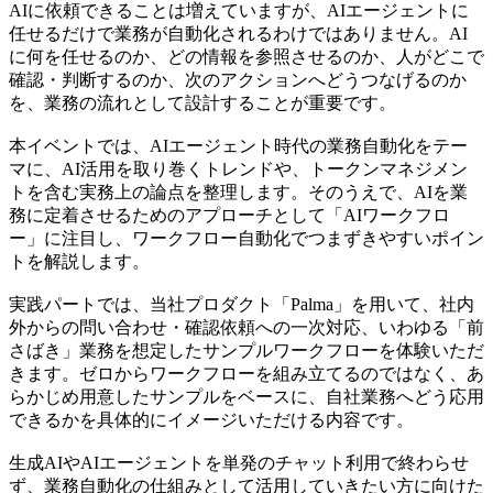
AIに依頼できることは増えていますが、AIエージェントに
任せるだけで業務が自動化されるわけではありません。AI
に何を任せるのか、どの情報を参照させるのか、人がどこで
確認・判断するのか、次のアクションへどうつなげるのか
を、業務の流れとして設計することが重要です。
本イベントでは、AIエージェント時代の業務自動化をテー
マに、AI活用を取り巻くトレンドや、トークンマネジメン
トを含む実務上の論点を整理します。そのうえで、AIを業
務に定着させるためのアプローチとして「AIワークフロ
ー」に注目し、ワークフロー自動化でつまずきやすいポイン
トを解説します。
実践パートでは、当社プロダクト「Palma」を用いて、社内
外からの問い合わせ・確認依頼への一次対応、いわゆる「前
さばき」業務を想定したサンプルワークフローを体験いただ
きます。ゼロからワークフローを組み立てるのではなく、あ
らかじめ用意したサンプルをベースに、自社業務へどう応用
できるかを具体的にイメージいただける内容です。
生成AIやAIエージェントを単発のチャット利用で終わらせ
ず、業務自動化の仕組みとして活用していきたい方に向けた